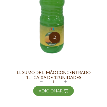
LL SUMO DE LIMÃO CONCENTRADO
TEP
1L - CAIXA DE 12 UNIDADES
ADICIONAR