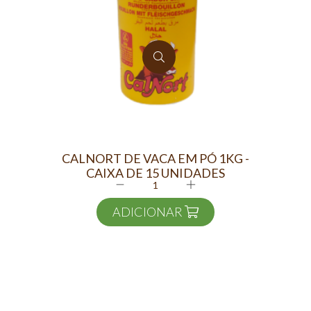
CALNORT DE VACA EM PÓ 1KG -
D
CAIXA DE 15 UNIDADES
ADICIONAR