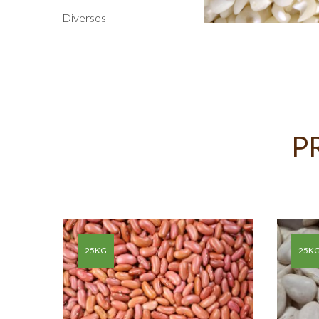
Diversos
P
ACO DE
25KG
25K