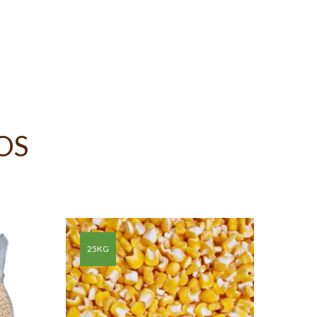
OS
25KG
25K