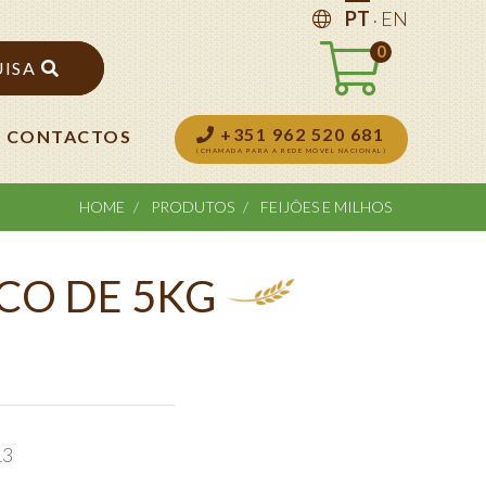
.
PT
EN
0
UISA
+351 962 520 681
CONTACTOS
(CHAMADA PARA A REDE MÓVEL NACIONAL)
HOME
PRODUTOS
FEIJÕES E MILHOS
CO DE 5KG
13