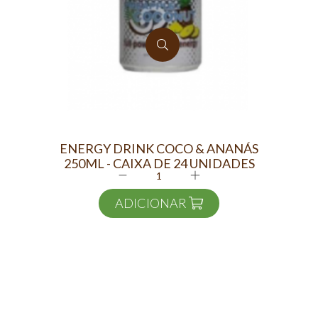
ENERGY DRINK COCO & ANANÁS
F
250ML - CAIXA DE 24 UNIDADES
ADICIONAR