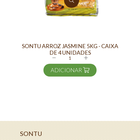
SONTU ARROZ JASMINE 5KG - CAIXA
NH
DE 4 UNIDADES
ADICIONAR
SONTU