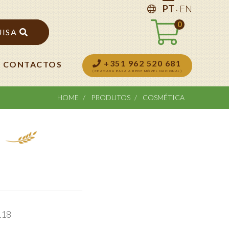
.
PT
EN
0
UISA
+351 962 520 681
CONTACTOS
(CHAMADA PARA A REDE MÓVEL NACIONAL)
HOME
PRODUTOS
COSMÉTICA
118