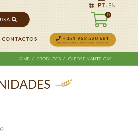
.
PT
EN
0
UISA
+351 962 520 681
CONTACTOS
(CHAMADA PARA A REDE MÓVEL NACIONAL)
HOME
PRODUTOS
ÓLEOS E MANTEIGAS
UNIDADES
02