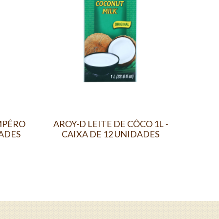
MPÊRO
AROY-D LEITE DE CÔCO 1L -
TROFA
DADES
CAIXA DE 12 UNIDADES