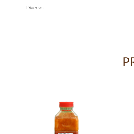
Diversos
P
 DE
ADE